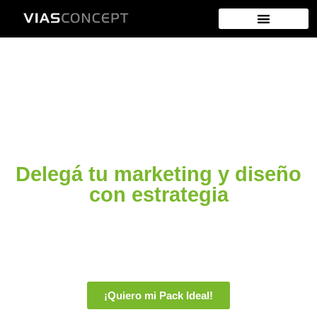
Diseño Gráfico Publicitario
Generación de contenidos
Delegá tu marketing y diseño
con estrategia
Ganá tiempo, coherencia visual y
resultados reales para tu marca.
¡Quiero mi Pack Ideal!